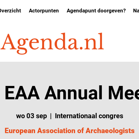
Overzicht
Actorpunten
Agendapunt doorgeven?
Na
o
Agenda.nl
 EAA Annual Me
wo 03 sep
  |  
Internationaal congres
European Association of Archaeologists