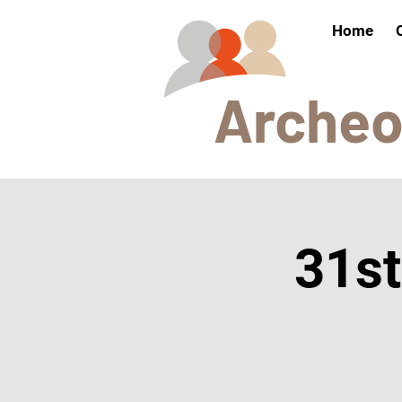
Home
Arch
e
31st