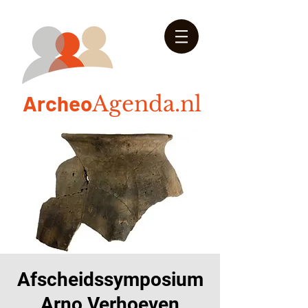
Arch
eo
Agenda.nl
Afscheidssymposium
Arno Verhoeven