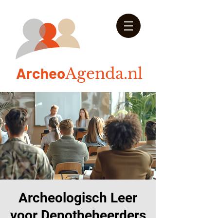
Arch
eo
Agenda.nl
Archeologisch Leer
voor Depotbeheerders