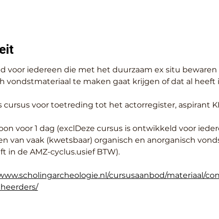
eit
ld voor iedereen die met het duurzaam ex situ bewaren 
 vondstmateriaal te maken gaat krijgen of dat al heeft 
s cursus voor toetreding tot het actorregister, aspirant
soon voor 1 dag (exclDeze cursus is ontwikkeld voor iede
n van vaak (kwetsbaar) organisch en anorganisch vond
eft in de AMZ-cyclus.usief BTW).
/www.scholingarcheologie.nl/cursusaanbod/materiaal/co
heerders/