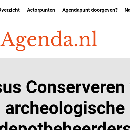
Overzicht
Actorpunten
Agendapunt doorgeven?
Na
o
Agenda.nl
sus Conserveren 
archeologische
depotbeheerder