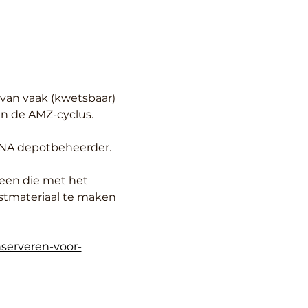
van vaak (kwetsbaar) 
in de AMZ-cyclus.
 KNA depotbeheerder. 
reen die met het 
stmateriaal te maken 
nserveren-voor-