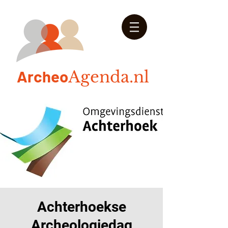
Arch
eo
Agenda.nl
Achterhoekse
Archeologiedag