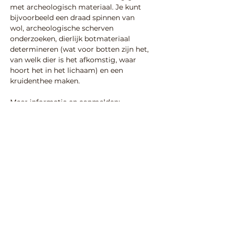
met archeologisch materiaal. Je kunt  
bijvoorbeeld een draad spinnen van 
wol, archeologische scherven 
onderzoeken, dierlijk botmateriaal 
determineren (wat voor botten zijn het, 
van welk dier is het afkomstig, waar 
hoort het in het lichaam) en een 
kruidenthee maken.
Meer informatie en aanmelden: 
https://www.odachterhoek.nl/nieuws/ac
hterhoekse-archeologiedag-op-11-
oktober-in-eibergen/
Deel deze activiteit