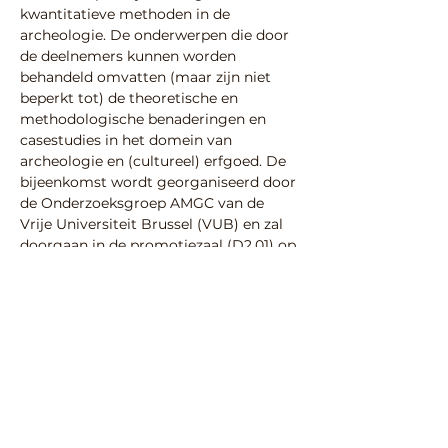
kwantitatieve methoden in de 
archeologie. De onderwerpen die door 
de deelnemers kunnen worden 
behandeld omvatten (maar zijn niet 
beperkt tot) de theoretische en 
methodologische benaderingen en 
casestudies in het domein van 
archeologie en (cultureel) erfgoed. De 
bijeenkomst wordt georganiseerd door 
de Onderzoeksgroep AMGC van de 
Vrije Universiteit Brussel (VUB) en zal 
doorgaan in de promotiezaal (D2.01) op 
de Etterbeek Campus.
Meer informatie: 
https://nlfl.caa-
international.org/events/meetings/local
-chapter-meeting-2025/
Deel deze activiteit