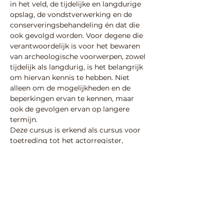
in het veld, de tijdelijke en langdurige 
opslag, de vondstverwerking en de 
conserveringsbehandeling én dat die 
ook gevolgd worden. Voor degene die 
verantwoordelijk is voor het bewaren 
van archeologische voorwerpen, zowel 
tijdelijk als langdurig, is het belangrijk 
om hiervan kennis te hebben. Niet 
alleen om de mogelijkheden en de 
beperkingen ervan te kennen, maar 
ook de gevolgen ervan op langere 
termijn.
Deze cursus is erkend als cursus voor 
toetreding tot het actorregister, 
aspirant KNA depotbeheerder. 
Voor meer informatie en inschrijven: 
https://www.scholingarcheologie.nl/cur
susaanbod/materiaal/conserveren-voor-
archeologische-depotbeheerders/