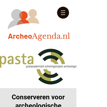
Arch
eo
Agenda.nl
Conserveren voor
archeologische