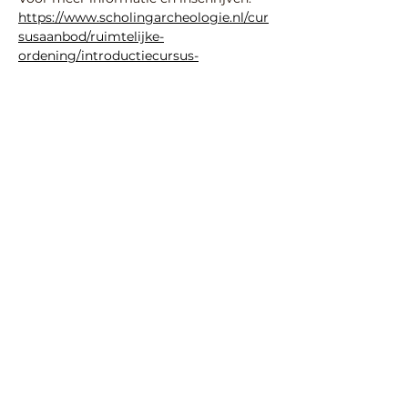
https://www.scholingarcheologie.nl/cur
susaanbod/ruimtelijke-
ordening/introductiecursus-
archeologie-duurzaam-bouwen-voor-
plantoetsers/
Deel deze activiteit
© 2026 SIKB