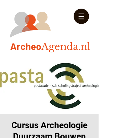
Arch
eo
Agenda.nl
Cursus Archeologie
Duurzaam Bouwen