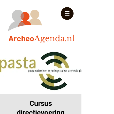
Arch
eo
Agenda.nl
Cursus
directievoering