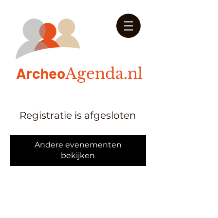
Arch
eo
Agenda.nl
Registratie is afgesloten
Andere evenementen
bekijken