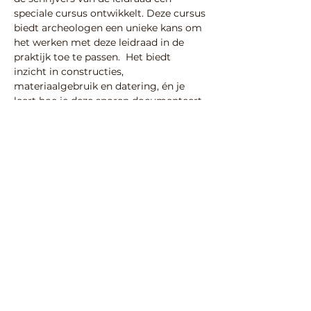
speciale cursus ontwikkelt. Deze cursus 
biedt archeologen een unieke kans om 
het werken met deze leidraad in de 
praktijk toe te passen.  Het biedt 
inzicht in constructies, 
materiaalgebruik en datering, én je 
leert hoe je deze sporen documenteert 
en interpreteert.
Onderdeel van de cursus is ook het 
leren toepassen van 
muurwerkgerelateerde gegevens bij 
het opstellen, toetsen en beoordelen 
van PvE’s en rapportages.
Voor…
Meer weergeven
Deel deze activiteit