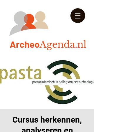
Arch
eo
Agenda.nl
Cursus herkennen,
analyseren en