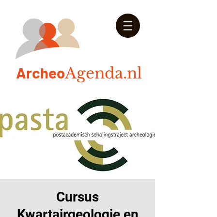
Arch
eo
Agenda.nl
Cursus
Kwartairgeologie en