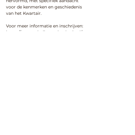
hervormd, met specifiek aandacht 
voor de kenmerken en geschiedenis 
van het Kwartair.
Voor meer informatie en inschrijven:
https://www.scholingarcheologie.nl/cur
susaanbod/bodem/kwartairgeologie-
en-bodemkunde-van-nederland/
Deel deze activiteit
© 2026 SIKB