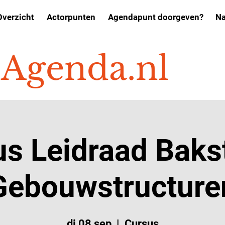
Overzicht
Actorpunten
Agendapunt doorgeven?
Na
o
Agenda.nl
us Leidraad Baks
Gebouwstructure
di 08 sep
  |  
Cursus