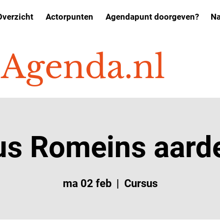
Overzicht
Actorpunten
Agendapunt doorgeven?
Na
o
Agenda.nl
us Romeins aard
ma 02 feb
  |  
Cursus