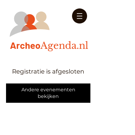
Arch
eo
Agenda.nl
Registratie is afgesloten
Andere evenementen
bekijken