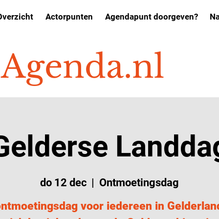
Overzicht
Actorpunten
Agendapunt doorgeven?
Na
o
Agenda.nl
Gelderse Landda
do 12 dec
  |  
Ontmoetingsdag
ntmoetingsdag voor iedereen in Gelderlan