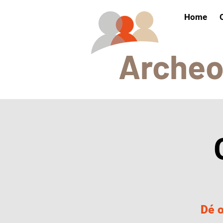
Home
Arch
e
Dé o