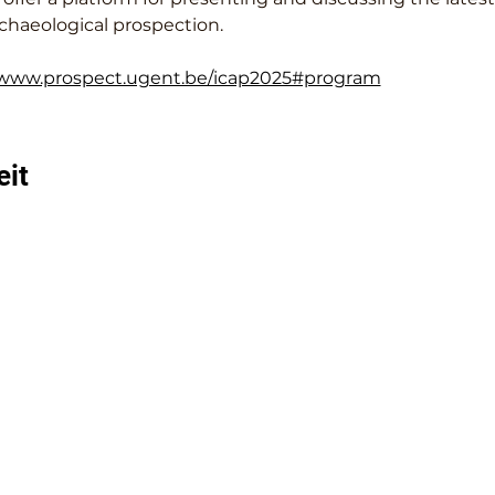
rchaeological prospection.
/www.prospect.ugent.be/icap2025#program
eit