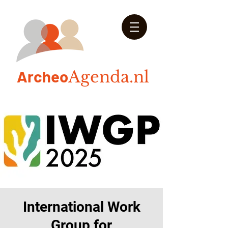
Arch
eo
Agenda.nl
International Work
Group for