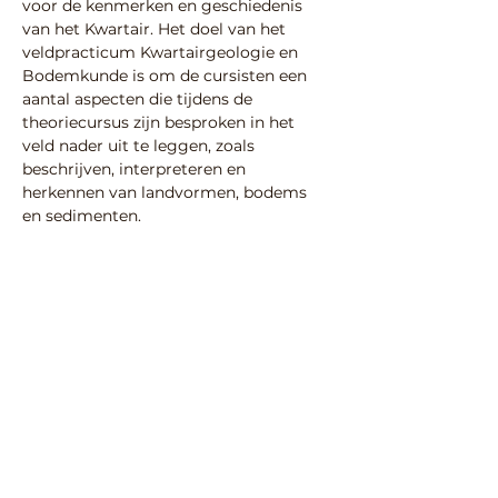
voor de kenmerken en geschiedenis 
van het Kwartair. Het doel van het 
veldpracticum Kwartairgeologie en 
Bodemkunde is om de cursisten een 
aantal aspecten die tijdens de 
theoriecursus zijn besproken in het 
veld nader uit te leggen, zoals 
beschrijven, interpreteren en 
herkennen van landvormen, bodems 
en sedimenten.
Voor meer informatie en inschrijven: 
https://www.scholingarcheologie.nl/cur
susaanbod/bodem/kwartairgeologie-
en-bodemkunde-van-nederland-
theoriedag-en-veldpraticum/
Deel deze activiteit