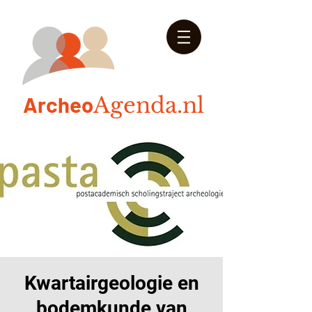
Arch
eo
Agenda.nl
Kwartairgeologie en
bodemkunde van