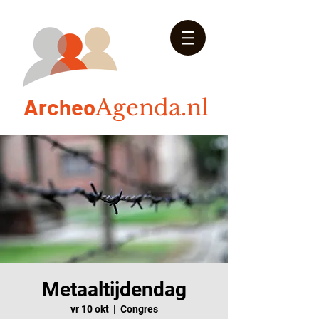
Arch
eo
Agenda.nl
Metaaltijdendag
vr 10 okt
  |  
Congres