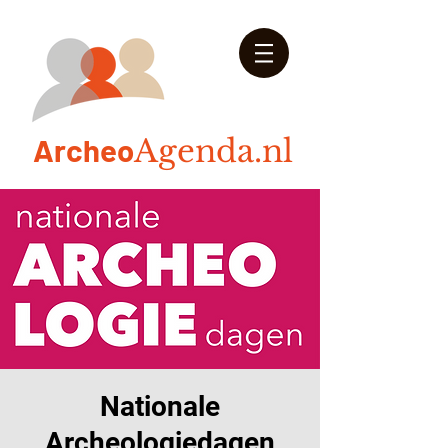
Arch
eo
Agenda.nl
Nationale
Archeologiedagen