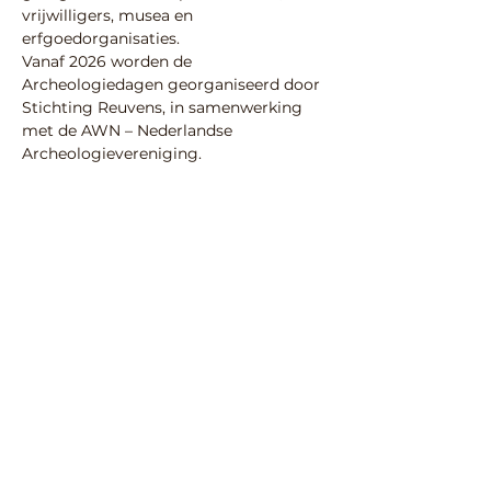
vrijwilligers, musea en 
erfgoedorganisaties. 
Vanaf 2026 worden de 
Archeologiedagen georganiseerd door 
Stichting Reuvens, in samenwerking 
met de AWN – Nederlandse 
Archeologievereniging. 
Voor meer informatie: 
– 
www.archeologiedagen.nl
– 
www.reuvens.nl
Deel deze activiteit