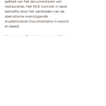
gebied van het documenteren van 
restauraties. Het NCE voorziet in deze 
behoefte door het aanbieden van de 
specialisme overstijgende 
studiemodule Documentatie in woord 
en beeld.
Voor meer informatie en aanmelden: 
https://erfgoedopleidingen.nl/nce-
opleidingen-modules/restauratie-
roerend-erfgoed-documentatie/
Deel deze activiteit