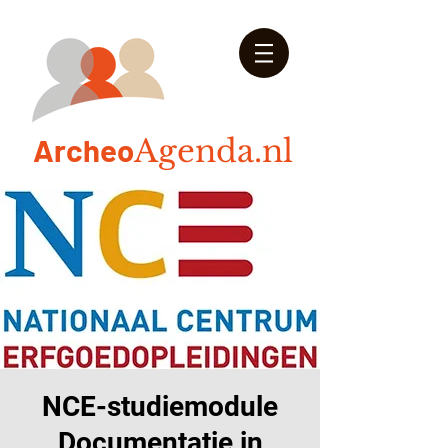
Arch
eo
Agenda.nl
NCE-studiemodule
Documentatie in