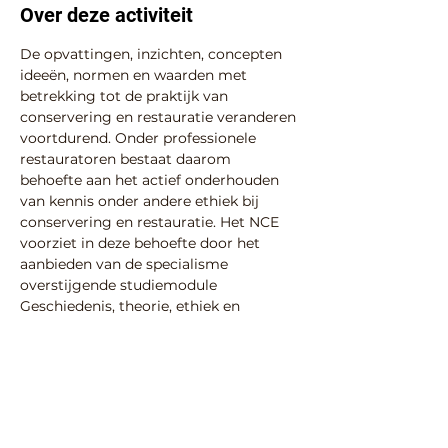
Over deze activiteit
De opvattingen, inzichten, concepten 
ideeën, normen en waarden met 
betrekking tot de praktijk van 
conservering en restauratie veranderen 
voortdurend. Onder professionele 
restauratoren bestaat daarom 
behoefte aan het actief onderhouden 
van kennis onder andere ethiek bij 
conservering en restauratie. Het NCE 
voorziet in deze behoefte door het 
aanbieden van de specialisme 
overstijgende studiemodule 
Geschiedenis, theorie, ethiek en 
besluitvorming van conservering en 
restauratie.
Voor meer informatie en aanmelden: 
https://erfgoedopleidingen.nl/nce-
opleidingen-modules/restauratie-