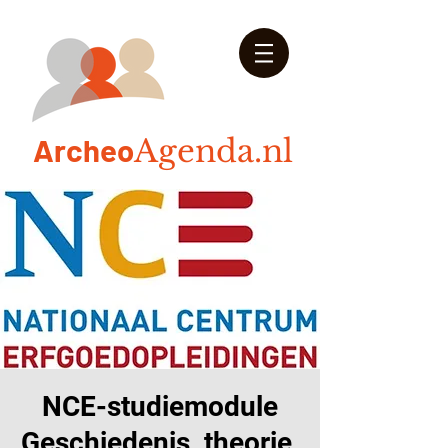
Arch
eo
Agenda.nl
NCE-studiemodule
Geschiedenis, theorie,