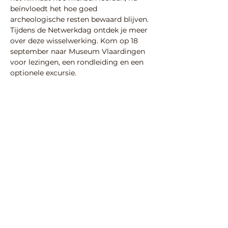
beïnvloedt het hoe goed 
archeologische resten bewaard blijven. 
Tijdens de
Netwerkdag ontdek je meer 
over deze wisselwerking. Kom op 18 
september naar Museum Vlaardingen 
voor lezingen, een rondleiding en een 
optionele excursie.
Voor meer informatie en aanmelden: 
https://www.erfgoedhuis-
zh.nl/agenda/2025/netwerkdag-
archeologie/
Deel deze activiteit