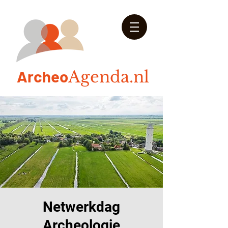
Arch
eo
Agenda.nl
Netwerkdag
Archeologie