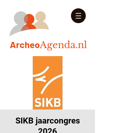
Arch
eo
Agenda.nl
SIKB jaarcongres
2026