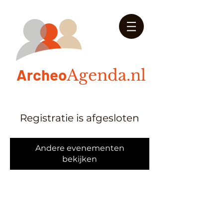
Arch
eo
Agenda.nl
Registratie is afgesloten
Andere evenementen
bekijken