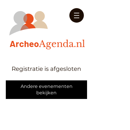
Arch
eo
Agenda.nl
Registratie is afgesloten
Andere evenementen
bekijken