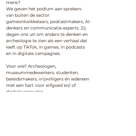
mens?
We geven het podium aan sprekers 
van buiten de sector: 
gameontwikkelaars, podcastmakers, AI-
denkers en communicatie-experts. Zij 
dagen ons uit om anders te denken en 
archeologie te zien als een verhaal dat 
leeft op TikTok, in games, in podcasts 
en in digitale campagnes.
Voor wie? Archeologen, 
museummedewerkers, studenten, 
beleidsmakers, vrijwilligers én iedereen 
met een hart voor erfgoed en/ of 
digitale innovatie.
Gratis toegang, maar of je nu in Leiden 
aanschuift of digitaal meekijkt: 
aanmelden is verplicht via 
info@publieksarcheologie.nl