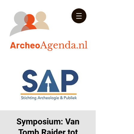
Arch
eo
Agenda.nl
Symposium: Van
Tomb Raider tot