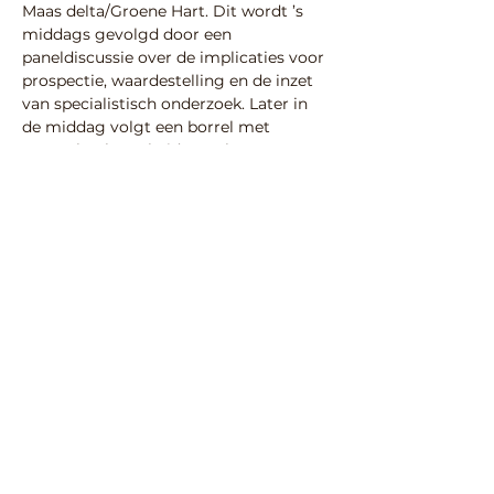
Maas delta/Groene Hart. Dit wordt ’s 
middags gevolgd door een 
paneldiscussie over de implicaties voor 
prospectie, waardestelling en de inzet 
van specialistisch onderzoek. Later in 
de middag volgt een borrel met 
netwerkgelegenheid en schouwen van 
onderzoeksmateriaal Finding Suitable 
Grounds.
Kosten
: 
gratis, wel aanmelden, wel eigen lunch
Website 
(voor programma en 
aanmelden):
https://forms.uu.nl/universiteitutrecht-
geo/Vaksymposium_Finding_Suitable_
Grounds
Deel deze activiteit