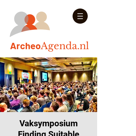
Arch
eo
Agenda.nl
Vaksymposium
Finding Suitable