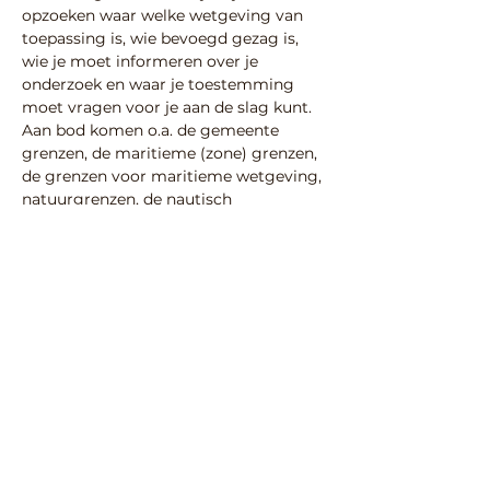
opzoeken waar welke wetgeving van 
toepassing is, wie bevoegd gezag is, 
wie je moet informeren over je 
onderzoek en waar je toestemming 
moet vragen voor je aan de slag kunt. 
Aan bod komen o.a. de gemeente 
grenzen, de maritieme (zone) grenzen, 
de grenzen voor maritieme wetgeving, 
natuurgrenzen, de nautisch 
beheergrenzen, de RWS begrenzingen, 
etc .
Aanmelden: 
webinar@lwaow.nl
Deel deze activiteit