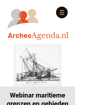
Arch
eo
Agenda.nl
Webinar maritieme
grenzen en gebieden